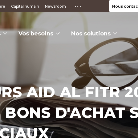
ère
Capital humain
Newsroom
Nous contac
s
Vos besoins
Nos solutions
S AID AL FITR 20
 BONS D'ACHAT 
CIAUX