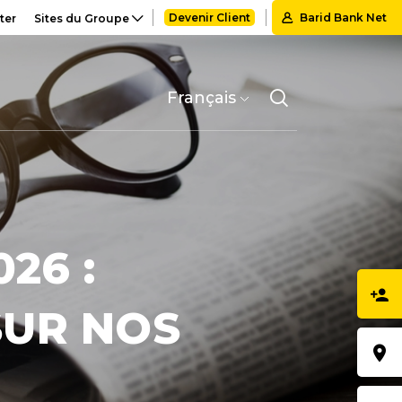
Devenir Client
Barid Bank Net
ter
Sites du Groupe
Select
your
language
26 :
SUR NOS