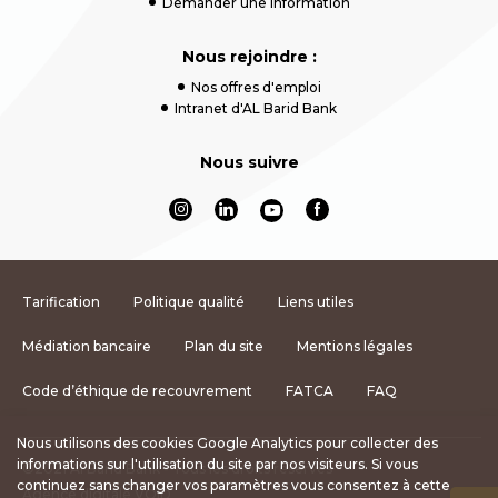
Demander une information
Nous rejoindre :
Nos offres d'emploi
Intranet d'AL Barid Bank
Nous suivre
Tarification
Politique qualité
Liens utiles
Médiation bancaire
Plan du site
Mentions légales
Code d’éthique de recouvrement
FATCA
FAQ
Nous utilisons des cookies Google Analytics pour collecter des
informations sur l'utilisation du site par nos visiteurs. Si vous
©2021 Al Barid Bank - Tous les droits réservés
continuez sans changer vos paramètres vous consentez à cette
Agence digitale VOID