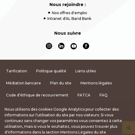
Nous rejoindre :
Nos offres d'emploi
Intranet d'AL Barid Bank
Nous suivre
Tarification
Politique qualité
Liens utiles
Médiation bancaire
Plan du site
Mentions légales
Code d’éthique de recouvrement
FATCA
FAQ
Nous utilisons des cookies Google Analytics pour collecter des
informations sur l'utilisation du site par nos visiteurs. Si vous
©2021 Al Barid Bank - Tous les droits réservés
continuez sans changer vos paramètres vous consentez à cette
Agence digitale VOID
utilisation, mais si vous le souhaitez, vous pouvez trouver plus
d'informations dans la section Mentions Légales du site