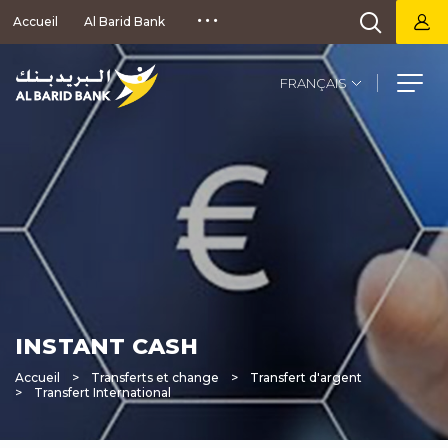
Aller
Accueil
Al Barid Bank
au
contenu
principal
Select
your
language
INSTANT CASH
Accueil
Transferts et change
Transfert d'argent
Fil
Transfert International
d'Ariane