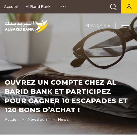
Aller
Accueil
Al Barid Bank
au
contenu
principal
Select
your
language
OUVREZ UN COMPTE CHEZ AL
BARID BANK ET PARTICIPEZ
POUR GAGNER 10 ESCAPADES ET
120 BONS D’ACHAT !
Accueil
Newsroom
News
Fil
d'Ariane