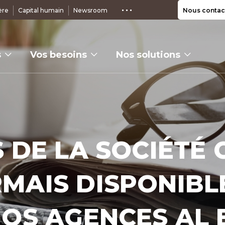
ère
Capital humain
Newsroom
Nous contac
s
Vos besoins
Nos solutions
 DE LA SOCIÉTÉ 
MAIS DISPONIBL
NOS AGENCES AL