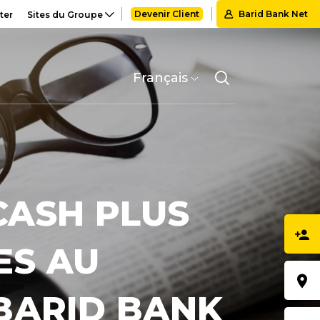
Devenir Client
Barid Bank Net
ter
Sites du Groupe
Select
your
language
CASH PLUS
ES AU
 BARID BANK