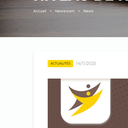
Accueil
Newsroom
News
Fil
d'Ariane
14/11/2025
ACTUALITÉS