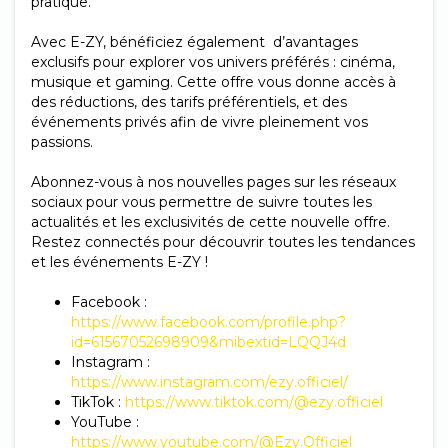
pratique.
Avec
E-ZY,
bénéficiez également
d’avantages
exclusifs pour explorer vos univers préférés : cinéma,
musique et gaming.
Cette offre vous donne accès à
des réductions, des tarifs préférentiels, et des
événements privés afin de vivre pleinement vos
passions.
Abonnez-vous à nos nouvelles pages
sur les réseaux
sociaux pour vous permettre de suivre toutes les
actualités et les exclusivités de cette nouvelle offre.
Restez connectés pour découvrir toutes les tendances
et les événements E-ZY
!
Facebook :
https://
www.facebook.com/profile.php?
id=61567052698909&mibextid=LQQJ4d
Instagram :
https://www.instagram.com/ezy.officiel
/
TikTok
:
https://www.tiktok.com/@
ezy.officiel
YouTube :
https://www.youtube.com/@
Ezy.Officiel