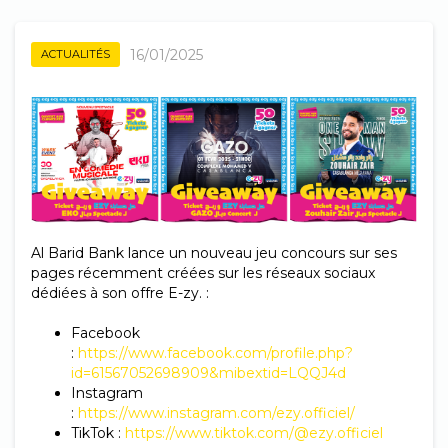
16/01/2025
ACTUALITÉS
Al Barid Bank lance un nouveau jeu concours sur ses
pages récemment créées sur les réseaux sociaux
dédiées à son offre E-zy. :
Facebook
:
https://
www.facebook.com/profile.php?
id=61567052698909&mibextid=LQQJ4d
Instagram
:
https://www.instagram.com/ezy.officiel
/
TikTok :
https://www.tiktok.com/@
ezy.officiel