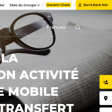
Devenir Client
Barid Bank Net
ter
Sites du Groupe
Select
your
language
 LA
ON ACTIVITÉ
E MOBILE
 TRANSFERT