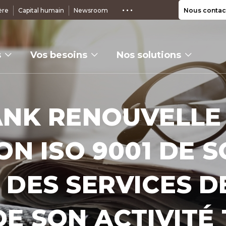
ère
Capital humain
Newsroom
Nous contac
s
Vos besoins
Nos solutions
ANK RENOUVELLE
ON ISO 9001 DE S
 DES SERVICES D
DE SON ACTIVITÉ