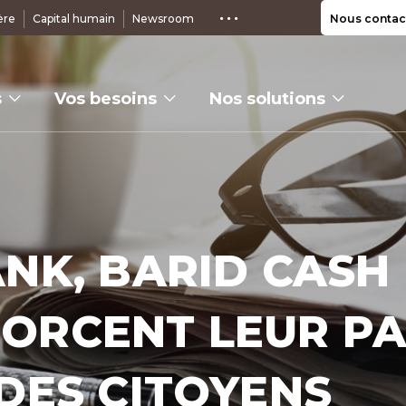
ère
Capital humain
Newsroom
Nous contac
s
Vos besoins
Nos solutions
NK, BARID CASH 
ORCENT LEUR P
 DES CITOYENS