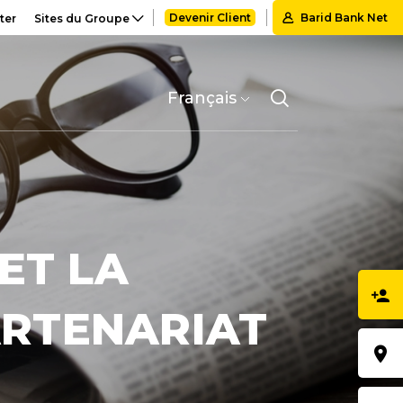
Devenir Client
Barid Bank Net
ter
Sites du Groupe
Select
your
language
ET LA
ARTENARIAT