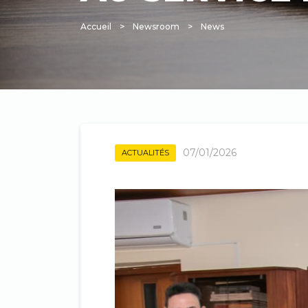
Accueil
Newsroom
News
Fil
d'Ariane
07/01/2026
ACTUALITÉS