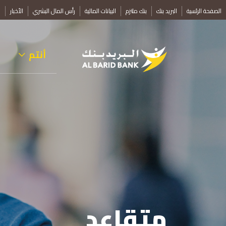
تجاوز
الصفحة الرئسية
البريد بنك
بنك ملتزم
البيانات المالية
رأس المال البشري
الأخبار
ف
إلى
المحتوى
الرئيسي
أنتم
متقاعد