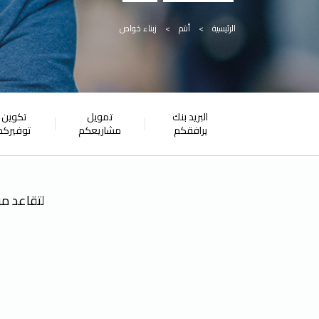
مسار
الرئيسية
أنتم
زبناء خواص
التنقل
Paragraphs
البريد بنك
تمويل
تكوين
يرافقكم
مشاريعكم
توفيركم
لتقاعد مر