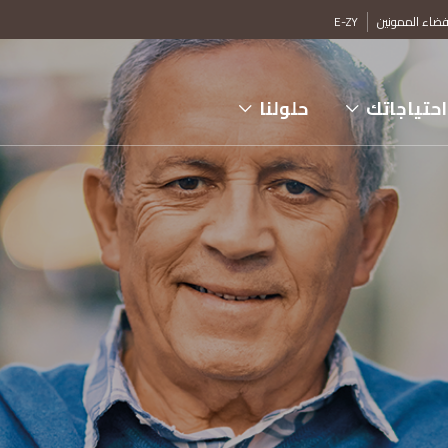
ضاء الممونين
E-ZY
احتياجاتك
حلولنا