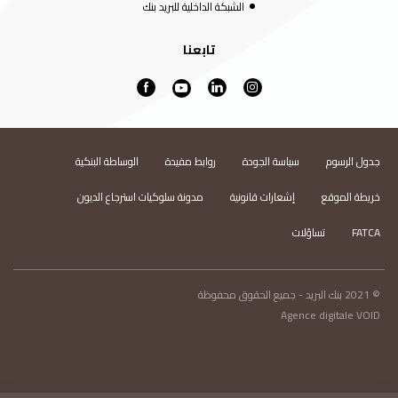
الشبكة الداخلية للبريد بنك
تابعنا
جدول الرسوم
سياسة الجودة
روابط مفيدة
الوساطة البنكية
خريطة الموقع
إشعارات قانونية
مدونة سلوكيات استرجاع الديون
FATCA
تساؤلات
© 2021 بنك البريد - جميع الحقوق محفوظة
Agence digitale VOID