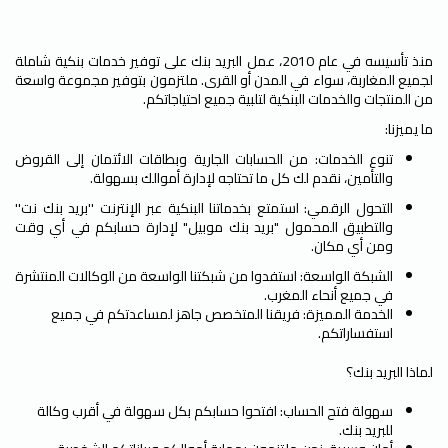
Paragraphs
منذ تأسيسه في عام 2010، عمل البريد بنك على توفير خدمات بنكية شاملة
لجميع المغاربة، سواء في المدن أو القرى. ملتزمون بتوفير مجموعة واسعة
من المنتجات والخدمات البنكية لتلبية جميع احتياجاتكم.
ما يميزنا:
تنوع الخدمات: من الحسابات الجارية وبطاقات الائتمان إلى القروض
والتأمين، نقدم لك كل ما تحتاجه لإدارة أموالك بسهولة.
التحول الرقمي: استمتع بخدماتنا البنكية عبر الإنترنت ''بريد بنك نت''
والتطبيق المحمول "بريد بنك موبيل" لإدارة حسابكم في أي وقت
ومن أي مكان.
الشبكة الواسعة: استفدوا من شبكتنا الواسعة من الوكالات المنتشرة
في جميع أنحاء المغرب.
الخدمة المميزة: فريقنا المتخصص جاهز لمساعدتكم في جميع
استفساراتكم.
لماذا البريد بنك؟
سهولة فتح الحساب: افتحوا حسابكم بكل سهولة في أقرب وكالة
للبريد بنك.