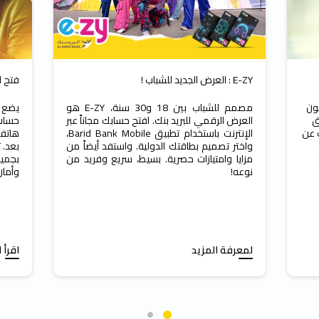
E-ZY : العرض الجديد للشباب !
فتح ا
كون
مصمم للشباب بين 18 و30 سنة، E-ZY هو
يضع ا
ق
العرض الرقمي للبريد بنك. افتح حسابك مجاناً عبر
حساب 
 عن
الإنترنت باستخدام تطبيق Barid Bank Mobile،
هاتفي
واختر تصميم بطاقتك الدولية. واستفد أيضاً من
بعد. 
مزايا وامتيازات حصرية. بسيط، سريع وفريد من
بجميع
نوعه!
وأمان
لمعرفة المزيد
اقرأ 