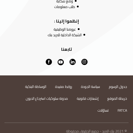
وضع شكاية
طلب معلومات
إنظموا إلينا :
عروضنا الوظيفية
الشبكة الداخلية للبريد بنك
تابعنا
جدول الرسوم
سياسة الجودة
روابط مفيدة
الوساطة البنكية
خريطة الموقع
إشعارات قانونية
مدونة سلوكيات استرجاع الديون
FATCA
تساؤلات
© 2021 بنك البريد - جميع الحقوق محفوظة