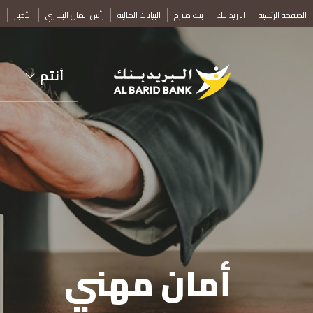
تجاوز
الصفحة الرئسية
البريد بنك
بنك ملتزم
البيانات المالية
رأس المال البشري
الأخبار
ف
إلى
المحتوى
الرئيسي
أنتم
أمان مهني