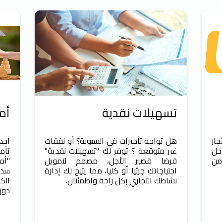
تسهيلات نقدية
أم
جار
هل تواجه تأخيرات في السيولة؟ أو نفقات
احم
Ba، وهو حل
غير متوقعة ؟ توفر لك "تسهيلات نقدية"
تأم
من
قرضا قصير الأجل، مصمم لتمويل
"أم
احتياجاتك جزئيا أو كليا، مما يتيح لك إدارة
سدا
نشاطك التجاري بكل راحة واطمئنان.
الك
دون