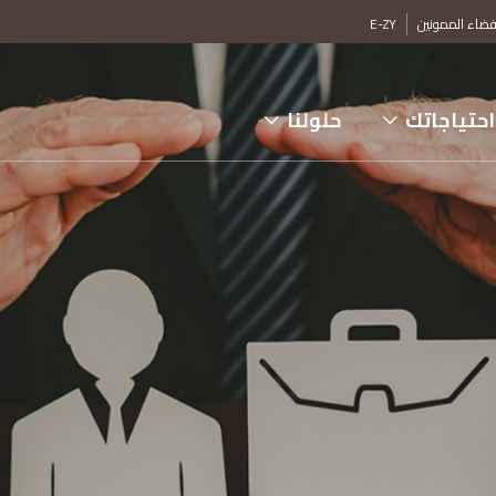
ضاء الممونين
E-ZY
احتياجاتك
حلولنا