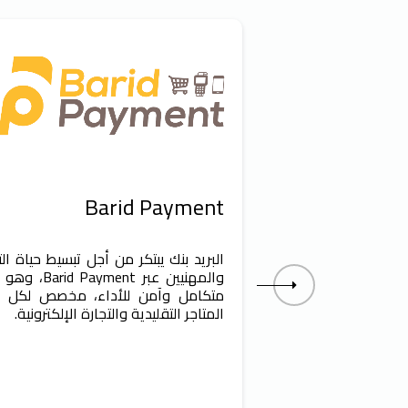
بة بالخارج
Barid Payment
الخارج؟
البريد بنك يبتكر من أجل تبسيط حياة الت
بالخارج، استفيدوا من
والمهنيين عبر rid Payment
ومتوفرة على مدار
متكامل وآمن للأداء، مخصص لكل 
24 ساعة/24 و7 أيام/7، في جميع أنحاء
المتاجر التقليدية والتجارة الإلكترونية.
ال العطل الدراسية.