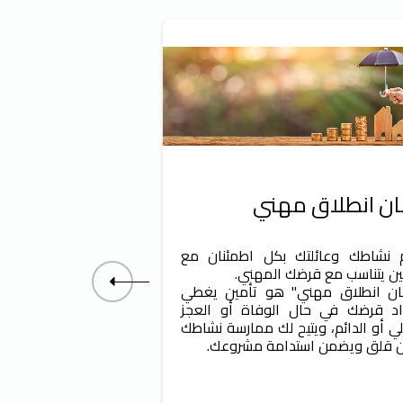
ان انطلاق مهني
قرض START-TPE
 نشاطك وعائلتك بكل اطمئنان مع
"ART-TPE
ين يتناسب مع قرضك المهني.
Tamwilcom 
ان انطلاق مهني" هو تأمين يغطي
للمقاولات التي ا
د قرضك في حال الوفاة أو العجز
قرض استثماري في إطار برنام
لي أو الدائم، ويتيح لك ممارسة نشاطك
 قلق ويضمن استدامة مشروعك.