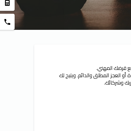
ع قرضك المهني.
 العجز المطلق والدائم. ويتيح لك
بك وشركائك.