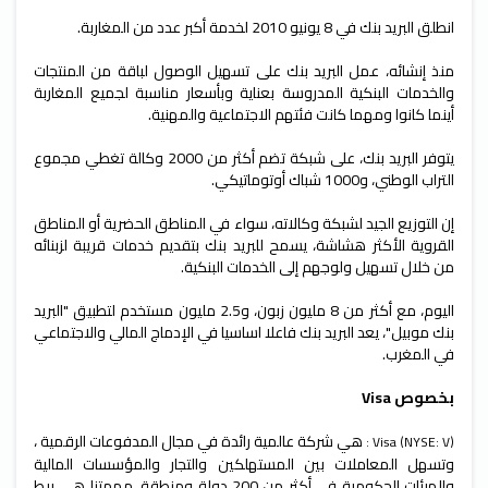
انطلق البريد بنك في 8 يونيو 2010 لخدمة أكبر عدد من المغاربة.
منذ إنشائه، عمل البريد بنك على تسهيل الوصول لباقة من المنتجات
والخدمات البنكية المدروسة بعناية وبأسعار مناسبة لجميع المغاربة
أينما كانوا ومهما كانت فئتهم الاجتماعية والمهنية.
يتوفر البريد بنك، على شبكة تضم أكثر من 2000 وكالة تغطي مجموع
التراب الوطني، و1000 شباك أوتوماتيكي.
إن التوزيع الجيد لشبكة وكالاته، سواء في المناطق الحضرية أو المناطق
القروية الأكثر هشاشة، يسمح للبريد بنك بتقديم خدمات قريبة لزبنائه
من خلال تسهيل
ولوجهم إلى الخدمات البنكية.
اليوم، مع أكثر من 8 مليون زبون، و2.5 مليون مستخدم لتطبيق "البريد
بنك موبيل"، يعد البريد بنك فاعلا اساسيا في الإدماج المالي والاجتماعي
في المغرب.
بخصوص Visa
هي شركة عالمية رائدة في مجال المدفوعات الرقمية ،
: Visa (NYSE: V)
وتسهل المعاملات بين المستهلكين والتجار والمؤسسات المالية
والهيئات الحكومية في أكثر من 200 دولة ومنطقة. مهمتنا هي ربط