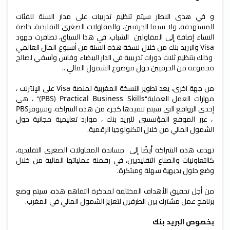
و في هدى الاطار سيتم تنظيم تدريبات على مدار السنة للفئات
المستهدفة، ولا سيما الحرفيين، والمقاولات الصغرى التقليدية، خاصة
النساء إضافة إلى المقاولين الشباب. في هذا السياق، تضافرت جهود
والبريد بنك من خلال نسخة هذه السنة من أسبوع المال العالمي
Visa
وذلك بتنظيم ثلاث دورات تدريبية في الدار البيضاء وفاس وآسفي لصالح
مجموعة من الحرفيين حول موضوع الشمول المالي ..
من جهة اخرى، يعد تطوير النسخة المغربية لمنصة
على الإنترنت ،
Visa
مهارات العمل العملية
"
(
)" ، هي
PBS
Practical Business Skills
إحدى الروافع التي سيتم تنفيذها كجزء من هذه الشراكة. وسيوفر
PBS
، عبر الموقع المؤسسي للبريد بنك ، موارد تعليمية مجانية حول
الشمول المالي من خلال التكنولوجيا الرقمية.
تهدف هذه الشراكة أيضًا إلى مساندة المقاولات الصغرى التقليدية،
كالتعاونيات والصناع التقليديين، في رقمنة عملياتها المالية من خلال
وضع حلول بديهية سهلة ومبتكرة.
من أجل تحقيق الأهداف المختلفة لمذكرة التفاهم هذه، سيتم وضع
برنامج عمل مشترك بين الطرفين لتعزيز الشمول المالي في المغرب.
بخصوص البريد بنك