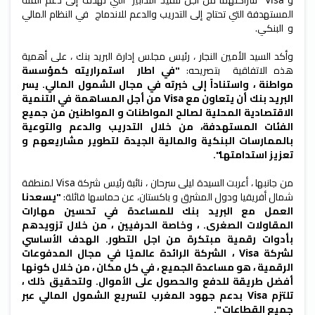
و
شراكتهما من أجل تنفيذ التدابير التي تهدف إلى دعم الفئة
المستهدفة التي تحتاج إلى التدريب والدعم للاندماج في النظام المالي
و البنكي.
وأكد السيد الأمين النجار ، رئيس مجلس إدارة البريد بنك ، على أهمية
هذه الاتفاقية بتصريحه:
"في اطار استمراريته كمؤسسة
مواطنة ، واستناداً إلى خبرته في مجال الشمول المالي. يسر
البريد بنك أن يتعاون مع
من أجل المساهمة في التنمية
Visa
الاقتصادية المحلية لصالح المواطنات و المواطنين من جميع
الفئات المستهدفة، من خلال التدريب والدعم والتوعية
بالممارسات البنكية والمالية الجيدة لتطوير مشاريعهم و
تعزيز استدامتها".
من جانبها ، أعربت السيدة ليلى سرحان ، نائبة رئيس شركة
لمنطقة
Visa
شمال أفريقيا ودول المشرق و باكستان، عن حماسها قائلة:
"يسعدنا
العمل مع البريد بنك للمساعدة في تحسين مهارات
المقاولات الصغرى. ، وخاصة الحرفيين ، من خلال تزويدهم
بأدوات رقمية مبتكرة من اجل التطور. الهدف الأساسي
لشركة
، الشركة الرائدة عالميًا في مجال المدفوعات
Visa
الرقمية ، هو مساعدة الجميع ، في كل مكان ، من خلال كونها
أفضل طريقة للدفع والحصول على الأموال. ولتحقيق ذلك ،
تلتزم
بدعم جهود المغرب لتسريع الشمول المالي عبر
Visa
جميع القطاعات ".