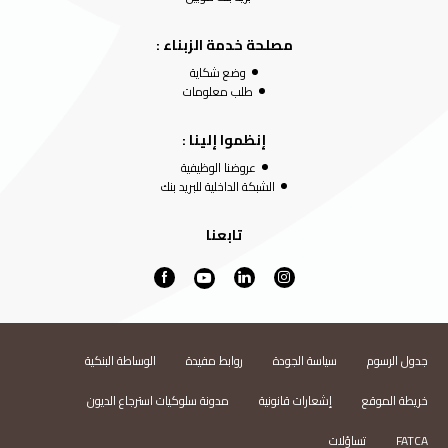
مصلحة خدمة الزبناء :
وضع شكاية
طلب معلومات
إنظموا إلينا :
عروضنا الوظيفية
الشبكة الداخلية للبريد بنك
تابعنا
جدول الرسوم
سياسة الجودة
روابط مفيدة
الوساطة البنكية
خريطة الموقع
إشعارات قانونية
مدونة سلوكيات استرجاع الديون
FATCA
تساؤلات