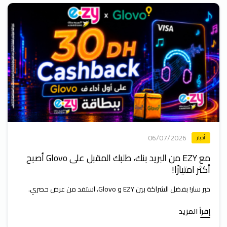
06/07/2026
أخبار
مع EZY من البريد بنك، طلبك المقبل على Glovo أصبح
أكثر امتيازًا!
خبر سار! بفضل الشراكة بين EZY و Glovo، استفد من عرض حصري.
إقرأ المزيد